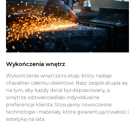
Wykończenia wnętrz
Wykończenie wnętrza to etap, który nadaje
charakter całemu obiektowi. Nasz zespół skupia się
na tym, aby każdy detal był dopracowany, a
wnętrze odzwierciedlało indywidualne
preferencje klienta. Stosujemy nowoczesne
technologie i materiały, które gwarantują trwałość i
estetykę na lata.