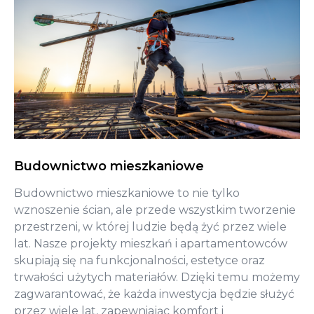
Budownictwo mieszkaniowe
Budownictwo mieszkaniowe to nie tylko
wznoszenie ścian, ale przede wszystkim tworzenie
przestrzeni, w której ludzie będą żyć przez wiele
lat. Nasze projekty mieszkań i apartamentowców
skupiają się na funkcjonalności, estetyce oraz
trwałości użytych materiałów. Dzięki temu możemy
zagwarantować, że każda inwestycja będzie służyć
przez wiele lat, zapewniając komfort i