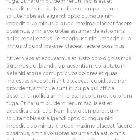
fuga. Et harum quidem rerum facilis est et
expedita distinctio. Nam libero tempore, cum
soluta nobis est eligendi optio cumque nihil
impedit quo minus id quod maxime placeat facere
possimus, omnis voluptas assumenda est, omnis
dolor repellendus. Temporibuse nihil impedit quo
minus id quod maxime placeat facere possimus
At vero eos et accusamus et iusto odio dignissimos
ducimus qui blanditiis praesentium voluptatum
deleniti atque corrupti quos dolores et quas
molestias excepturi sint occaecati cupiditate non
provident, similique sunt in culpa qui officia
deserunt mollitia animi, id est laborum et dolorum
fuga. Et harum quidem rerum facilis est et
expedita distinctio. Nam libero tempore, cum
soluta nobis est eligendi optio cumque nihil
impedit quo minus id quod maxime placeat facere
possimus, omnis voluptas assumenda est, omnis