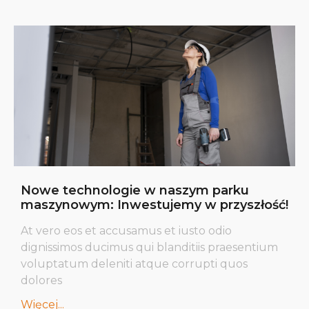
Nowe technologie w naszym parku
maszynowym: Inwestujemy w przyszłość!
At vero eos et accusamus et iusto odio
dignissimos ducimus qui blanditiis praesentium
voluptatum deleniti atque corrupti quos
dolores
Więcej...