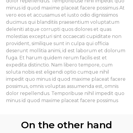
dolor repellendus. Temporibuse nihil impedit quo
minus id quod maxime placeat facere possimus At
vero eos et accusamus et iusto odio dignissimos
ducimus qui blanditiis praesentium voluptatum
deleniti atque corrupti quos dolores et quas
molestias excepturi sint occaecati cupiditate non
provident, similique sunt in culpa qui officia
deserunt mollitia animi, id est laborum et dolorum
fuga. Et harum quidem rerum facilis est et
expedita distinctio. Nam libero tempore, cum
soluta nobis est eligendi optio cumque nihil
impedit quo minus id quod maxime placeat facere
possimus, omnis voluptas assumenda est, omnis
dolor repellendus. Temporibuse nihil impedit quo
minus id quod maxime placeat facere possimus
On the other hand