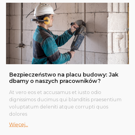
Bezpieczeństwo na placu budowy: Jak
dbamy o naszych pracowników?
At vero eos et accusamus et iusto odio
dignissimos ducimus qui blanditiis praesentium
voluptatum deleniti atque corrupti quos
dolores
Więcej...